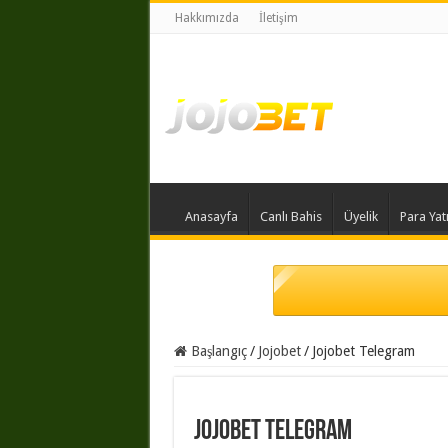
Hakkımızda
İletişim
Anasayfa
Canlı Bahis
Üyelik
Para Yat
Başlangıç
/
Jojobet
/
Jojobet Telegram
Jojobet Telegram