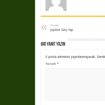
Önceki
Jojobet Giriş Yap
Bir yanıt yazın
E-posta adresiniz yayınlanmayacak.
Gerek
Yorum
*