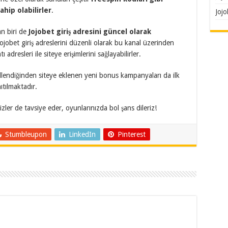
hip olabilirler
.
Jojo
n biri de
Jojobet giriş adresini güncel olarak
 Jojobet giriş adreslerini düzenli olarak bu kanal üzerinden
adresleri ile siteye erişimlerini sağlayabilirler.
lendiğinden siteye eklenen yeni bonus kampanyaları da ilk
ıtılmaktadır.
zler de tavsiye eder, oyunlarınızda bol şans dileriz!
Stumbleupon
LinkedIn
Pinterest