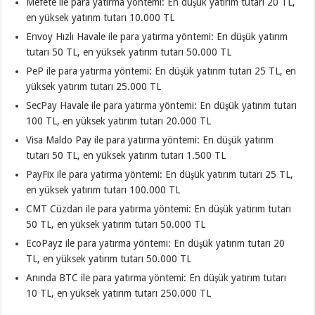
Mefete ile para yatırma yöntemi: En düşük yatırım tutarı 20 TL,
en yüksek yatırım tutarı 10.000 TL
Envoy Hızlı Havale ile para yatırma yöntemi: En düşük yatırım
tutarı 50 TL, en yüksek yatırım tutarı 50.000 TL
PeP ile para yatırma yöntemi: En düşük yatırım tutarı 25 TL, en
yüksek yatırım tutarı 25.000 TL
SecPay Havale ile para yatırma yöntemi: En düşük yatırım tutarı
100 TL, en yüksek yatırım tutarı 20.000 TL
Visa Maldo Pay ile para yatırma yöntemi: En düşük yatırım
tutarı 50 TL, en yüksek yatırım tutarı 1.500 TL
PayFix ile para yatırma yöntemi: En düşük yatırım tutarı 25 TL,
en yüksek yatırım tutarı 100.000 TL
CMT Cüzdan ile para yatırma yöntemi: En düşük yatırım tutarı
50 TL, en yüksek yatırım tutarı 50.000 TL
EcoPayz ile para yatırma yöntemi: En düşük yatırım tutarı 20
TL, en yüksek yatırım tutarı 50.000 TL
Anında BTC ile para yatırma yöntemi: En düşük yatırım tutarı
10 TL, en yüksek yatırım tutarı 250.000 TL