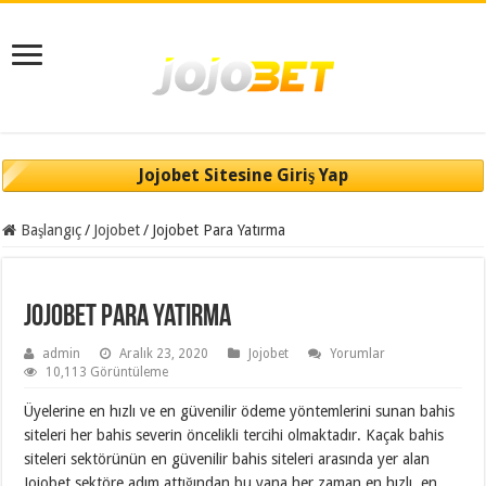
Jojobet Sitesine Giriş Yap
Başlangıç
/
Jojobet
/
Jojobet Para Yatırma
Jojobet Para Yatırma
admin
Aralık 23, 2020
Jojobet
Yorumlar
10,113 Görüntüleme
Üyelerine en hızlı ve en güvenilir ödeme yöntemlerini sunan bahis
siteleri her bahis severin öncelikli tercihi olmaktadır. Kaçak bahis
siteleri sektörünün en güvenilir bahis siteleri arasında yer alan
Jojobet sektöre adım attığından bu yana her zaman en hızlı, en