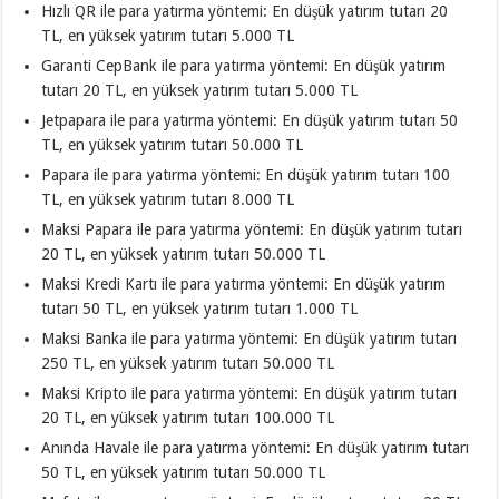
Hızlı QR ile para yatırma yöntemi: En düşük yatırım tutarı 20
TL, en yüksek yatırım tutarı 5.000 TL
Garanti CepBank ile para yatırma yöntemi: En düşük yatırım
tutarı 20 TL, en yüksek yatırım tutarı 5.000 TL
Jetpapara ile para yatırma yöntemi: En düşük yatırım tutarı 50
TL, en yüksek yatırım tutarı 50.000 TL
Papara ile para yatırma yöntemi: En düşük yatırım tutarı 100
TL, en yüksek yatırım tutarı 8.000 TL
Maksi Papara ile para yatırma yöntemi: En düşük yatırım tutarı
20 TL, en yüksek yatırım tutarı 50.000 TL
Maksi Kredi Kartı ile para yatırma yöntemi: En düşük yatırım
tutarı 50 TL, en yüksek yatırım tutarı 1.000 TL
Maksi Banka ile para yatırma yöntemi: En düşük yatırım tutarı
250 TL, en yüksek yatırım tutarı 50.000 TL
Maksi Kripto ile para yatırma yöntemi: En düşük yatırım tutarı
20 TL, en yüksek yatırım tutarı 100.000 TL
Anında Havale ile para yatırma yöntemi: En düşük yatırım tutarı
50 TL, en yüksek yatırım tutarı 50.000 TL