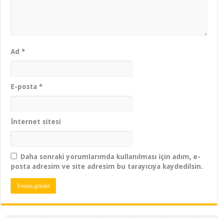
Ad
*
E-posta
*
İnternet sitesi
Daha sonraki yorumlarımda kullanılması için adım, e-
posta adresim ve site adresim bu tarayıcıya kaydedilsin.