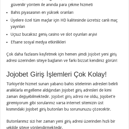
güvenilir yöntem ile anında para çekme hizmeti
Bahis piyasasının en yüksek oranları
Üyelere özel tüm maçlar için HD kalitesinde ücretsiz canlı maç
yayınları
Uçsuz bucaksız geniş casino ve slot oyunları arşivi
Efsane sosyal medya etkinlikleri
Çok daha fazlasını keşfetmek için hemen şimdi
Jojobet
yeni giriş
adresi üzerinden siteye bağlanın ve farkı bizzat kendiniz görün!
Jojobet Giriş İşlemleri Çok Kolay!
Türkiye’de hizmet sunan yabancı bahis sitelerinin adresleri belirli
aralıklarla engelleme aldığından Jojobet giriş adresleri de kimi
zaman değişebilmektedir.
Jojobet giriş adresi
ne oldu, Jojobet’e
giremiyorum gibi sorularınız varsa internet sitemizin üst
kısmındaki Jojobet giriş butonları bu sorununuzu çözecektir.
Butonlarımız sizi her zaman yeni giriş adresi üzerinden hızlı bir
şekilde siteye yönlendirmektedir.