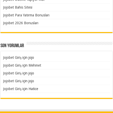
Jojobet Bahis Sitesi
Jojobet Para Yatırma Bonusları
Jojobet 2026 Bonusları
Son yorumlar
Jojobet Giriş
için
jojo
Jojobet Giriş
için
Mehmet
Jojobet Giriş
için
jojo
Jojobet Giriş
için
jojo
Jojobet Giriş
için
Hatice