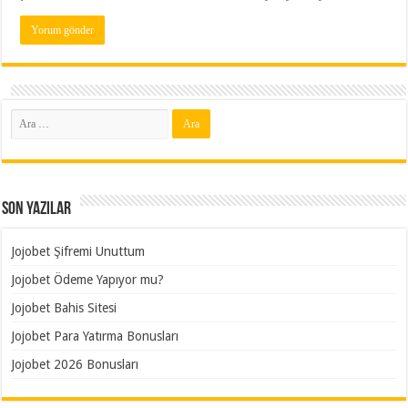
Son Yazılar
Jojobet Şifremi Unuttum
Jojobet Ödeme Yapıyor mu?
Jojobet Bahis Sitesi
Jojobet Para Yatırma Bonusları
Jojobet 2026 Bonusları