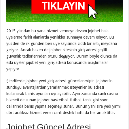
2015 yılından bu yana hizmet vermeye devam jojobet hala
üyelerine farklı alanlarda yenilikler sunmaya devam ediyor. Bu
yüzden de ilk günden beri üye sayısında ciddi bir artış meydana
geliyor. Ancak bazen de jojobet sitesinin giriş adresi çeşitli
güvenlik tedbirlerinden ötürü değişiyor. Durum böyle olunca da
eski üyeler jojobet yeni giriş adresi konusunda araştırmalar
yapıyor.
Şimdilerde jojobet yeni giriş adresi güncellenmiştir. Jojobet’in
sunduğu avantajlardan yararlanmak isteyenler bu adresi
kullanarak bahis oyunları oynayabilir. Aynı zamanda canlı casino
hizmeti de sunan jojobet basketbol, futbol, tenis gibi spor
dallarında bahis yapma seçeneği sunar. Bunun yanı sıra yedi yirmi
dört aralıksız hizmet veren canlı destek hattı da her an aktiftir.
Jojobet Güncel Adresi